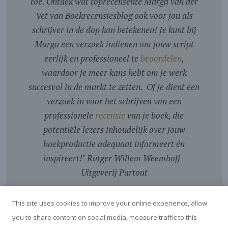
toe. Ontdek wat toprecensente Marga van der
Vet van Boekrecensiesblog ook voor jou als
schrijver in de dop kan betekenen! Je kunt bij
Marga een verzoek indienen om jouw script
eerlijk en professioneel te
beoordelen
,
waardoor je meer kans hebt om je werk
succesvol in de markt te zetten. Of je dient een
verzoek in voor het schrijven van een
professionele
recensie
van je boek, die
potentiële lezers inhoudelijk over jouw
boekproductie adequaat informeert én
inspireert!
"
Rutger Willem Weemhoff -
Uitgeverij Partout
This site uses cookies to improve your online experience, allow
you to share content on social media, measure traffic to this