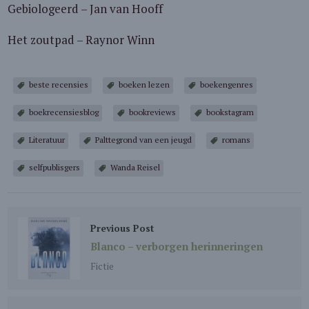
Gebiologeerd – Jan van Hooff
Het zoutpad – Raynor Winn
beste recensies
boeken lezen
boekengenres
boekrecensiesblog
bookreviews
bookstagram
Literatuur
Palttegrond van een jeugd
romans
selfpublisgers
Wanda Reisel
Previous Post
Blanco – verborgen herinneringen
Fictie