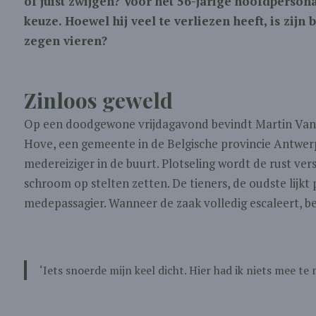
of juist zwijgen? Voor het 56-jarige hoofdperson
keuze. Hoewel hij veel te verliezen heeft, is zijn
zegen vieren?
Zinloos geweld
Op een doodgewone vrijdagavond bevindt Martin Vand
Hove, een gemeente in de Belgische provincie Antwerp
medereiziger in de buurt. Plotseling wordt de rust ve
schroom op stelten zetten. De tieners, de oudste lijkt
medepassagier. Wanneer de zaak volledig escaleert, be
‘Iets snoerde mijn keel dicht. Hier had ik niets mee te