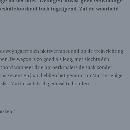
age uit het boek ‘Getuigen’ alvast geen eenvoudige
 besluiteloosheid toch ingrijpend. Zal de waarheid
eweyngaert zich nietsvermoedend op de trein richting
en. De wagon is zo goed als leeg, met slechts één
rstoord wanneer drie oproerkraaiers de zaak zonder
 pas zeventien jaar, hebben het gemunt op Martins enige
slist Martin zich toch gedeisd te houden.
 maken!’