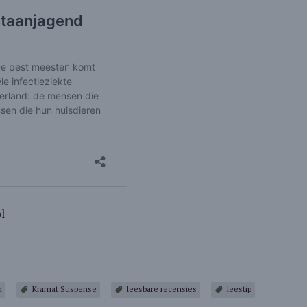
l
n
Kramat Suspense
leesbare recensies
leestip