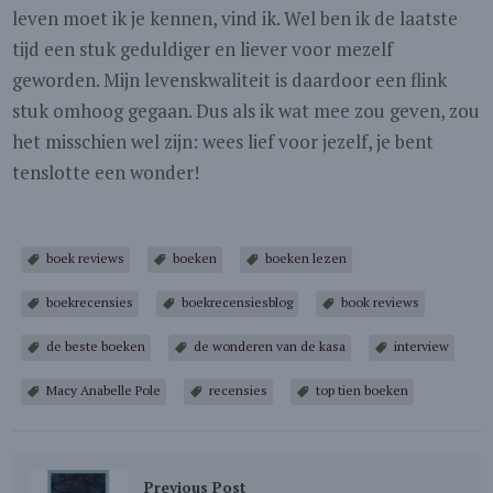
leven moet ik je kennen, vind ik. Wel ben ik de laatste
tijd een stuk geduldiger en liever voor mezelf
geworden. Mijn levenskwaliteit is daardoor een flink
stuk omhoog gegaan. Dus als ik wat mee zou geven, zou
het misschien wel zijn: wees lief voor jezelf, je bent
tenslotte een wonder!
boek reviews
boeken
boeken lezen
boekrecensies
boekrecensiesblog
book reviews
de beste boeken
de wonderen van de kasa
interview
Macy Anabelle Pole
recensies
top tien boeken
Previous Post