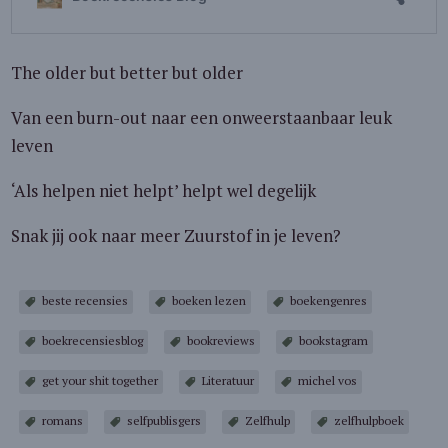
The older but better but older
Van een burn-out naar een onweerstaanbaar leuk
leven
‘Als helpen niet helpt’ helpt wel degelijk
Snak jij ook naar meer Zuurstof in je leven?
beste recensies
boeken lezen
boekengenres
boekrecensiesblog
bookreviews
bookstagram
get your shit together
Literatuur
michel vos
romans
selfpublisgers
Zelfhulp
zelfhulpboek