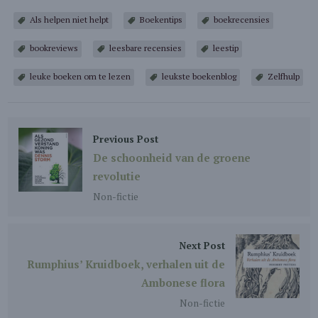
Als helpen niet helpt
Boekentips
boekrecensies
bookreviews
leesbare recensies
leestip
leuke boeken om te lezen
leukste boekenblog
Zelfhulp
Previous Post
De schoonheid van de groene
revolutie
Non-fictie
Next Post
Rumphius’ Kruidboek, verhalen uit de
Ambonese flora
Non-fictie