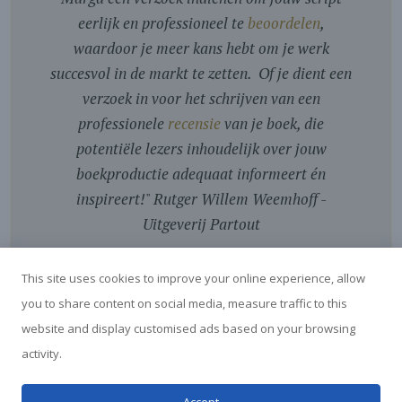
eerlijk en professioneel te
beoordelen
,
waardoor je meer kans hebt om je werk
succesvol in de markt te zetten. Of je dient een
verzoek in voor het schrijven van een
professionele
recensie
van je boek, die
potentiële lezers inhoudelijk over jouw
boekproductie adequaat informeert én
inspireert!
"
Rutger Willem Weemhoff -
Uitgeverij Partout
This site uses cookies to improve your online experience, allow
you to share content on social media, measure traffic to this
website and display customised ads based on your browsing
activity.