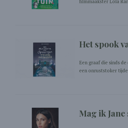
filmmaakster Lola Ran
Het spook v
Een graaf die sinds d
een onruststoker tijde
Mag ik Jane