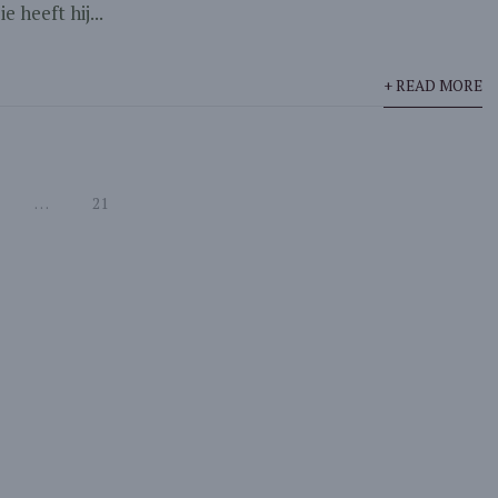
 heeft hij...
+ READ MORE
…
21