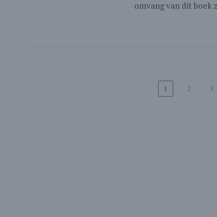
omvang van dit boek zie
1
2
3
Berichten
paginering