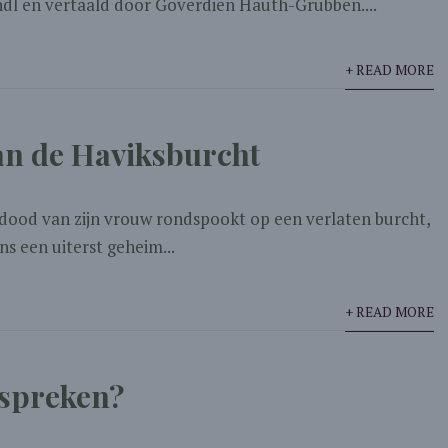
dl en vertaald door Goverdien Hauth-Grubben....
+ READ MORE
an de Haviksburcht
e dood van zijn vrouw rondspookt op een verlaten burcht,
ns een uiterst geheim...
+ READ MORE
 spreken?