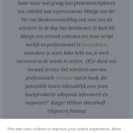
haar maar wat graag hun presentexemplaren
toe. Ontdek wat toprecensente Marga van der
Vet van Boekrecensiesblog ook voor jou als
schrijver in de dop kan betekenen! Je kunt bij
Marga een verzoek indienen om jouw script
eerlijk en professioneel te
beoordelen
,
waardoor je meer kans hebt om je werk
succesvol in de markt te zetten. Of je dient een
verzoek in voor het schrijven van een
professionele
recensie
van je boek, die
potentiële lezers inhoudelijk over jouw
boekproductie adequaat informeert én
inspireert!
"
Rutger Willem Weemhoff -
Uitgeverij Partout
This site uses cookies to improve your online experience, allow