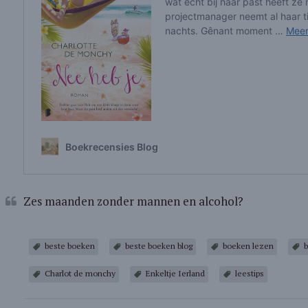
Zes maanden zonder mannen en alcohol?
beste boeken
beste boeken blog
boeken lezen
b
Charlot de monchy
Enkeltje Ierland
leestips