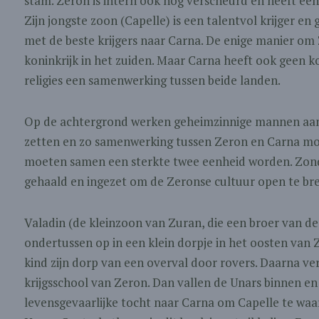
stam. Zeron is intern ook nog verscheurd en heeft een
Zijn jongste zoon (Capelle) is een talentvol krijger e
met de beste krijgers naar Carna. De enige manier om
koninkrijk in het zuiden. Maar Carna heeft ook geen k
religies een samenwerking tussen beide landen.
Op de achtergrond werken geheimzinnige mannen aan 
zetten en zo samenwerking tussen Zeron en Carna mog
moeten samen een sterkte twee eenheid worden. Zonde
gehaald en ingezet om de Zeronse cultuur open te br
Valadin (de kleinzoon van Zuran, die een broer van de
ondertussen op in een klein dorpje in het oosten van Ze
kind zijn dorp van een overval door rovers. Daarna vert
krijgsschool van Zeron. Dan vallen de Unars binnen e
levensgevaarlijke tocht naar Carna om Capelle te waar