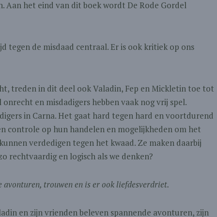
den. Aan het eind van dit boek wordt De Rode Gordel
.
ijd tegen de misdaad centraal. Er is ook kritiek op ons
, treden in dit deel ook Valadin, Fep en Mickletin toe tot
l onrecht en misdadigers hebben vaak nog vrij spel.
adigers in Carna. Het gaat hard tegen hard en voortdurend
een controle op hun handelen en mogelijkheden om het
r kunnen verdedigen tegen het kwaad. Ze maken daarbij
zo rechtvaardig en logisch als we denken?
e avonturen, trouwen en is er ook liefdesverdriet.
aladin en zijn vrienden beleven spannende avonturen, zijn