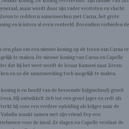
 zwakke koning. De koning vervreemdt zijn familie van zich
n generaal, maar wordt door zijn vader verstoten en vlucht
 Zeron te redden is samenwerken met Carna, het grote
oning en is intern al even verdeeld. Bovendien verbieden d
een plan om een nieuwe koning op de troon van Carna te
elijk te maken. De nieuwe koning van Carna en Capelle
r dat hij het weet wordt de leraar Kamoni naar Zeron
eken en zo die samenwerking toch mogelijk te maken.
 koning is en hoofd van de beroemde krijgsschool) groeit
ron. Hij ontwikkelt zich tot een groot jager en redt als
rekt hij voor een verdere opleiding als krijger naar de
n Valadin maakt samen met zijn vriend Fep een
schuwen voor de inval. Ze slagen en Capelle verslaat de