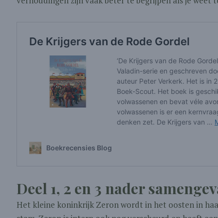
verhoudingen zijn vaak beter te begrijpen als je weet 
Deel 1, 2 en 3 nader samengeva
Het kleine koninkrijk Zeron wordt in het oosten in h