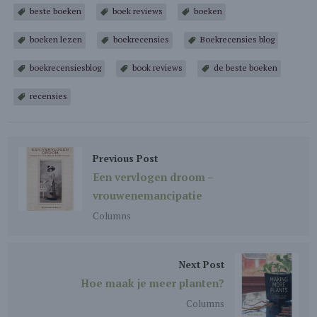
beste boeken
boek reviews
boeken
boeken lezen
boekrecensies
Boekrecensies blog
boekrecensiesblog
book reviews
de beste boeken
recensies
Previous Post
Een vervlogen droom –
vrouwenemancipatie
Columns
Next Post
Hoe maak je meer planten?
Columns