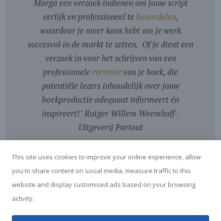
Marga een verzoek indienen om jouw script
eerlijk en professioneel te
beoordelen
,
waardoor je meer kans hebt om je werk
succesvol in de markt te zetten. Of je dient een
verzoek in voor het schrijven van een
professionele
recensie
van je boek, die
potentiële lezers inhoudelijk over jouw
boekproductie adequaat informeert én
inspireert!
"
Rutger Willem Weemhoff -
Uitgeverij Partout
This site uses cookies to improve your online experience, allow
you to share content on social media, measure traffic to this
website and display customised ads based on your browsing
activity.