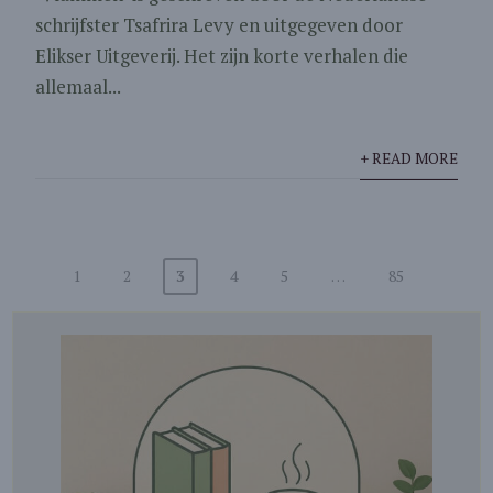
schrijfster Tsafrira Levy en uitgegeven door
Elikser Uitgeverij. Het zijn korte verhalen die
allemaal...
+ READ MORE
1
2
3
4
5
…
85
Berichten
paginering