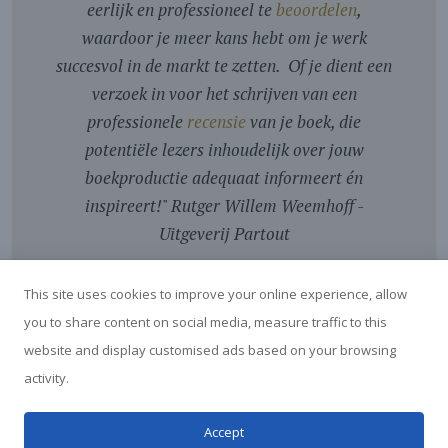
eerlijk en professioneel te
beoordelen
,
waardoor je meer kans hebt om je werk
succesvol in de markt te zetten. Of je dient een
verzoek in voor het schrijven van een
professionele
recensie
van je boek, die
potentiële lezers inhoudelijk over jouw
boekproductie adequaat informeert én
inspireert!
"
Rutger Willem Weemhoff -
Uitgeverij Partout
This site uses cookies to improve your online experience, allow
you to share content on social media, measure traffic to this
website and display customised ads based on your browsing
activity.
© Boekrecensies Blog - door Marga van der Vet - 2026
Accept