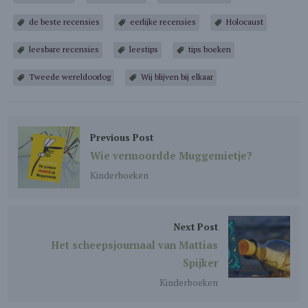
de beste recensies
eerlijke recensies
Holocaust
leesbare recensies
leestips
tips boeken
Tweede wereldoorlog
Wij blijven bij elkaar
Previous Post
Wie vermoordde Muggemietje?
Kinderboeken
Next Post
Het scheepsjournaal van Mattias
Spijker
Kinderboeken