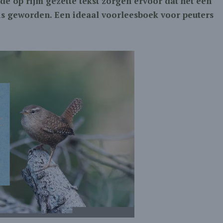
 de op rijm gezette tekst zorgen ervoor dat het een
is geworden. Een ideaal voorleesboek voor peuters