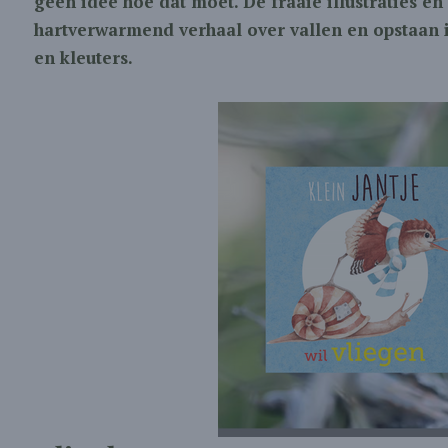
geen idee hoe dat moet. De fraaie illustraties en
hartverwarmend verhaal over vallen en opstaan 
en kleuters.