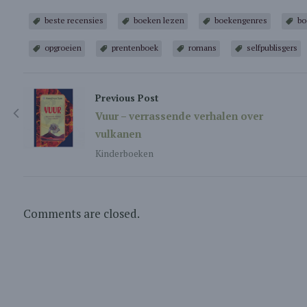
beste recensies
boeken lezen
boekengenres
bo
opgroeien
prentenboek
romans
selfpublisgers
Previous Post
Vuur – verrassende verhalen over
vulkanen
Kinderboeken
Comments are closed.