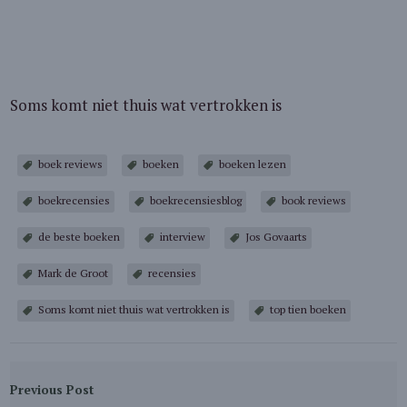
Soms komt niet thuis wat vertrokken is
boek reviews
boeken
boeken lezen
boekrecensies
boekrecensiesblog
book reviews
de beste boeken
interview
Jos Govaarts
Mark de Groot
recensies
Soms komt niet thuis wat vertrokken is
top tien boeken
Previous Post