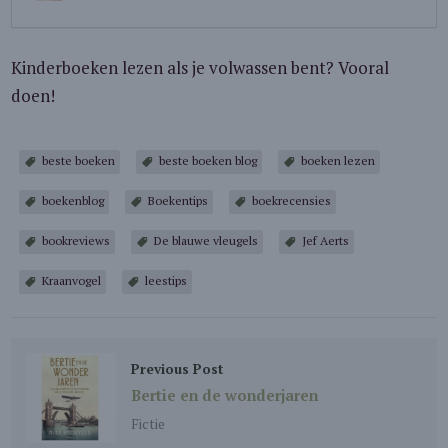
Kinderboeken lezen als je volwassen bent? Vooral
doen!
beste boeken
beste boeken blog
boeken lezen
boekenblog
Boekentips
boekrecensies
bookreviews
De blauwe vleugels
Jef Aerts
Kraanvogel
leestips
Previous Post
Bertie en de wonderjaren
Fictie