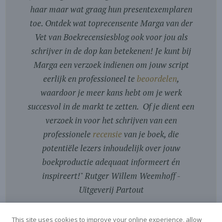
haar maar wat graag hun presentexemplaren
toe. Ontdek wat toprecensente Marga van der
Vet van Boekrecensiesblog ook voor jou als
schrijver in de dop kan betekenen! Je kunt bij
Marga een verzoek indienen om jouw script
eerlijk en professioneel te
beoordelen
,
waardoor je meer kans hebt om je werk
succesvol in de markt te zetten. Of je dient een
verzoek in voor het schrijven van een
professionele
recensie
van je boek, die
potentiële lezers inhoudelijk over jouw
boekproductie adequaat informeert én
inspireert!
"
Rutger Willem Weemhoff -
Uitgeverij Partout
This site uses cookies to improve your online experience, allow