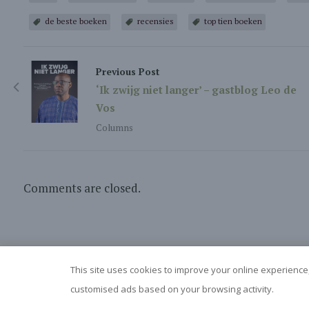
de beste boeken
recensies
top tien boeken
Previous Post
‘Ik zwijg niet langer’ – gastblog Leo de
Vos
Columns
Comments are closed.
This site uses cookies to improve your online experience,
customised ads based on your browsing activity.