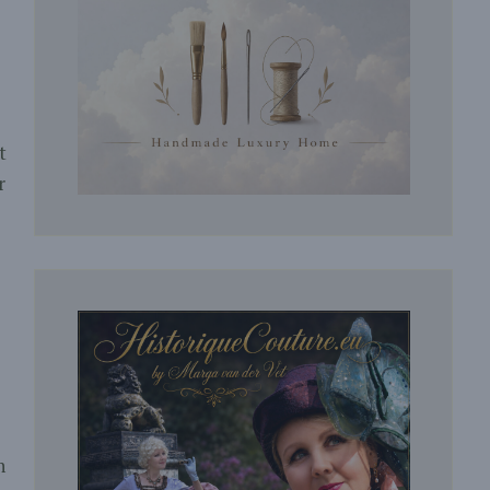
t
r
n