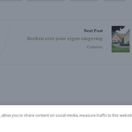
Next Post
Boeken over jouw eigen omgeving
Columns
 allow you to share content on social media, measure traffic to this websi
© Boekrecensies Blog - door Marga van der Vet - 2026
Koekjes horen er nu eenmaal bij...
Ja, geen probleem hoor!