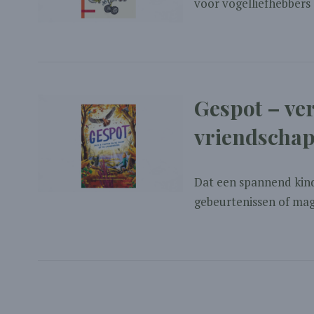
voor vogelliefhebbers 
Gespot – ver
vriendscha
Dat een spannend kind
gebeurtenissen of magi