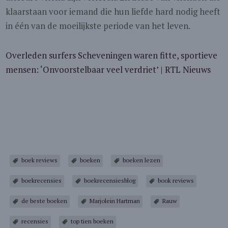
klaarstaan voor iemand die hun liefde hard nodig heeft
in één van de moeilijkste periode van het leven.
Overleden surfers Scheveningen waren fitte, sportieve
mensen: ‘Onvoorstelbaar veel verdriet’ | RTL Nieuws
boek reviews
boeken
boeken lezen
boekrecensies
boekrecensiesblog
book reviews
de beste boeken
Marjolein Hartman
Rauw
recensies
top tien boeken