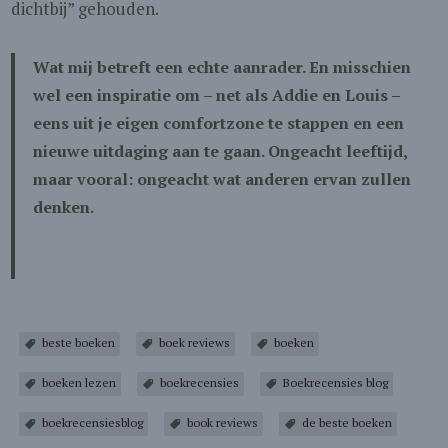
dichtbij” gehouden.
Wat mij betreft een echte aanrader. En misschien
wel een inspiratie om – net als Addie en Louis –
eens uit je eigen comfortzone te stappen en een
nieuwe uitdaging aan te gaan. Ongeacht leeftijd,
maar vooral: ongeacht wat anderen ervan zullen
denken.
beste boeken
boek reviews
boeken
boeken lezen
boekrecensies
Boekrecensies blog
boekrecensiesblog
book reviews
de beste boeken