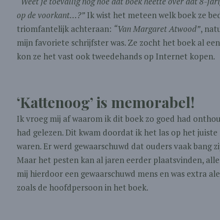
“Weet je toevallig nog hoe dat boek heette over dat 8-jar
op de voorkant…?”
Ik wist het meteen welk boek ze be
triomfantelijk achteraan:
“Van Margaret Atwood”
, nat
mijn favoriete schrijfster was. Ze zocht het boek al een
kon ze het vast ook tweedehands op Internet kopen.
‘Kattenoog’ is memorabel!
Ik vroeg mij af waarom ik dit boek zo goed had onthou
had gelezen. Dit kwam doordat ik het las op het juiste
waren. Er werd gewaarschuwd dat ouders vaak bang zi
Maar het pesten kan al jaren eerder plaatsvinden, all
mij hierdoor een gewaarschuwd mens en was extra ale
zoals de hoofdpersoon in het boek.