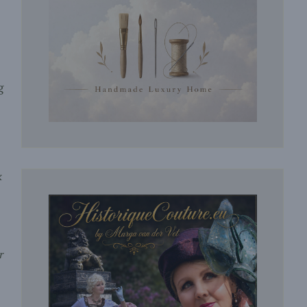
g
k
r