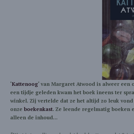
‘
Kattenoog
‘ van Margaret Atwood is alweer een o
een tijdje geleden kwam het boek ineens ter spr
winkel. Zij vertelde dat ze het altijd zo leuk vo
onze
boekenkast
. Ze leende regelmatig boeken e
alleen de inhoud…