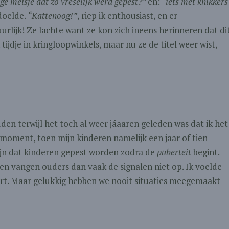
ige meisje dat zo vreselijk werd gepest?”
en:
“iets met knikkers
doelde.
“Kattenoog!”
, riep ik enthousiast, en er
uurlijk! Ze lachte want ze kon zich ineens herinneren dat di
 tijdje in kringloopwinkels, maar nu ze de titel weer wist,
den terwijl het toch al weer jáaaren geleden was dat ik het
 moment, toen mijn kinderen namelijk een jaar of tien
jn dat kinderen gepest worden zodra de
puberteit
begint.
een vangen ouders dan vaak de signalen niet op. Ik voelde
rt. Maar gelukkig hebben we nooit situaties meegemaakt