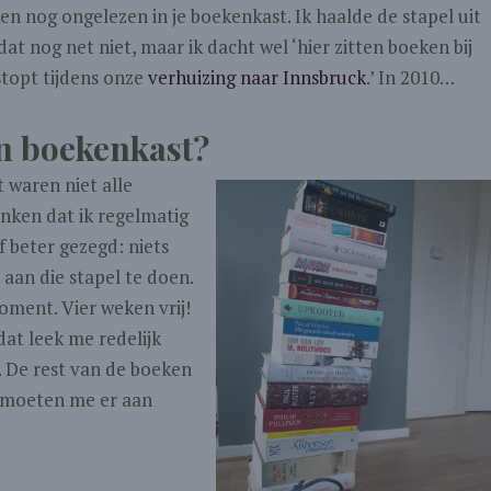
en nog ongelezen in je boekenkast. Ik haalde de stapel uit
t nog net niet, maar ik dacht wel ‘hier zitten boeken bij
estopt tijdens onze
verhuizing naar Innsbruck
.’ In 2010…
jn boekenkast?
 waren niet alle
nken dat ik regelmatig
f beter gezegd: niets
 aan die stapel te doen.
ment. Vier weken vrij!
at leek me redelijk
l. De rest van de boeken
s moeten me er aan