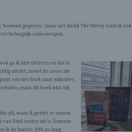
k ‘boeiend gegeven,’ maar net als bij The Sheep vond ik ook
over belangrijk onderwerpen.
oek ga ik niet uitlezen en dat is
htig uitziet, zowel de cover als
punt van het boek naar mijn idee.
rhalen, maar dit boek wist mij
kke pil, maar ik geniet er enorm
k van Paul Auster uit is. Daarom
oop ik de laatste 20% zo lang