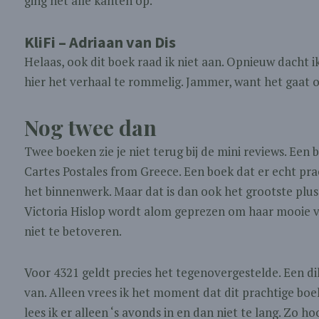
ging het alle kanten op.
KliFi – Adriaan van Dis
Helaas, ook dit boek raad ik niet aan. Opnieuw dacht i
hier het verhaal te rommelig. Jammer, want het gaat 
Nog twee dan
Twee boeken zie je niet terug bij de mini reviews. Een b
Cartes Postales from Greece. Een boek dat er echt prac
het binnenwerk. Maar dat is dan ook het grootste plus
Victoria Hislop wordt alom geprezen om haar mooie ve
niet te betoveren.
Voor 4321 geldt precies het tegenovergestelde. Een di
van. Alleen vrees ik het moment dat dit prachtige boe
lees ik er alleen ‘s avonds in en dan niet te lang. Zo h