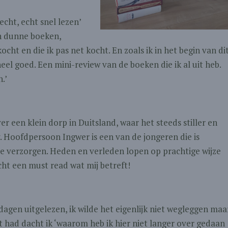
echt, echt snel lezen’
en dunne boeken,
cht en die ik pas net kocht. En zoals ik in het begin van di
heel goed. Een mini-review van de boeken die ik al uit heb.
.’
r een klein dorp in Duitsland, waar het steeds stiller en
. Hoofdpersoon Ingwer is een van de jongeren die is
te verzorgen. Heden en verleden lopen op prachtige wijze
cht een must read wat mij betreft!
dagen uitgelezen, ik wilde het eigenlijk niet wegleggen maa
it had dacht ik ‘waarom heb ik hier niet langer over gedaan