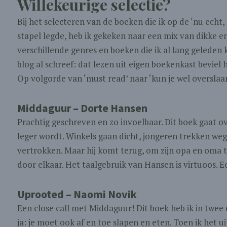
Willekeurige selectie?
Bij het selecteren van de boeken die ik op de ‘nu echt, 
stapel legde, heb ik gekeken naar een mix van dikke 
verschillende genres en boeken die ik al lang geleden ko
blog al schreef: dat lezen uit eigen boekenkast beviel 
Op volgorde van ‘must read’ naar ‘kun je wel overslaan
Middaguur – Dorte Hansen
Prachtig geschreven en zo invoelbaar. Dit boek gaat ove
leger wordt. Winkels gaan dicht, jongeren trekken weg
vertrokken. Maar hij komt terug, om zijn opa en oma 
door elkaar. Het taalgebruik van Hansen is virtuoos. E
Uprooted – Naomi Novik
Een close call met Middaguur! Dit boek heb ik in twee 
ja: je moet ook af en toe slapen en eten. Toen ik het u