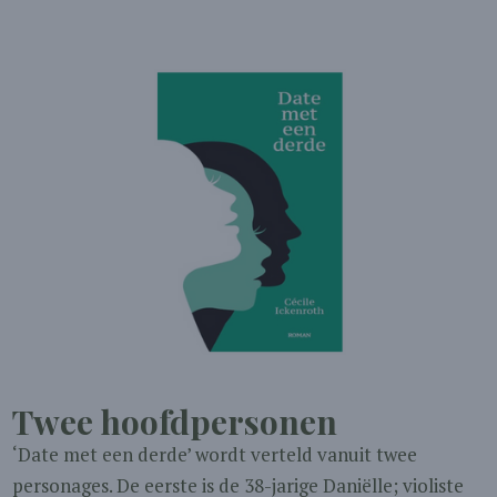
Twee hoofdpersonen
‘Date met een derde’ wordt verteld vanuit twee
personages. De eerste is de 38-jarige Daniëlle; violiste