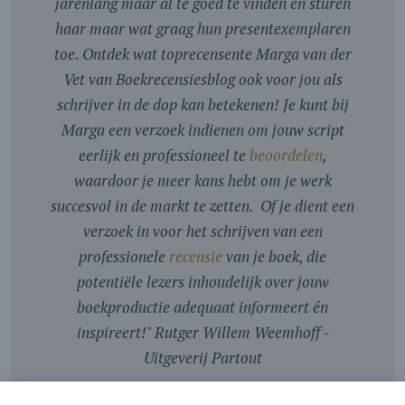
jarenlang maar al te goed te vinden en sturen
haar maar wat graag hun presentexemplaren
toe. Ontdek wat toprecensente Marga van der
Vet van Boekrecensiesblog ook voor jou als
schrijver in de dop kan betekenen! Je kunt bij
Marga een verzoek indienen om jouw script
eerlijk en professioneel te
beoordelen
,
waardoor je meer kans hebt om je werk
succesvol in de markt te zetten. Of je dient een
verzoek in voor het schrijven van een
professionele
recensie
van je boek, die
potentiële lezers inhoudelijk over jouw
boekproductie adequaat informeert én
inspireert!
"
Rutger Willem Weemhoff -
Uitgeverij Partout