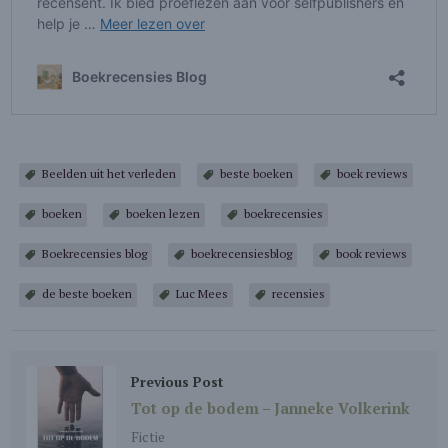
Beelden uit het verleden
beste boeken
boek reviews
boeken
boeken lezen
boekrecensies
Boekrecensies blog
boekrecensiesblog
book reviews
de beste boeken
Luc Mees
recensies
Previous Post
Tot op de bodem – Janneke Volkerink
Fictie