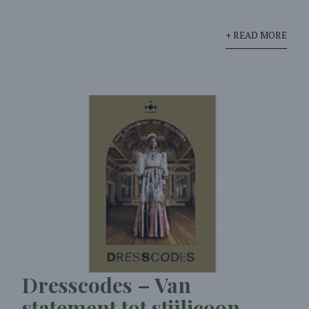
+ READ MORE
Dresscodes – Van
statement tot stijlicoon