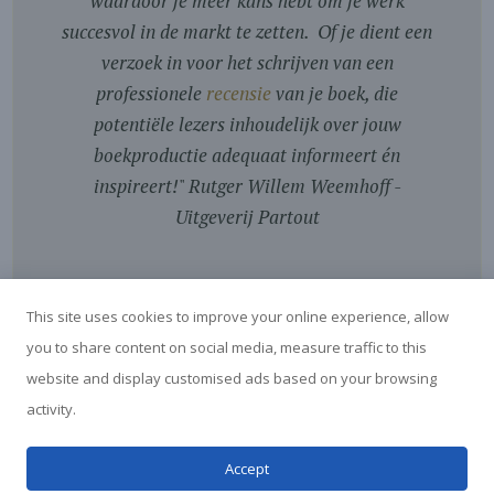
waardoor je meer kans hebt om je werk
succesvol in de markt te zetten. Of je dient een
verzoek in voor het schrijven van een
professionele
recensie
van je boek, die
potentiële lezers inhoudelijk over jouw
boekproductie adequaat informeert én
inspireert!
"
Rutger Willem Weemhoff -
Uitgeverij Partout
This site uses cookies to improve your online experience, allow
you to share content on social media, measure traffic to this
website and display customised ads based on your browsing
activity.
© Boekrecensies Blog - door Marga van der Vet - 2026
Accept