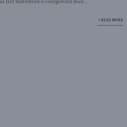
aul. Het luisterboek is voorgelezen door...
+ READ MORE