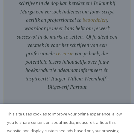
schrijver in de dop kan betekenen! Je kunt bij
Marga een verzoek indienen om jouw script
eerlijk en professioneel te
beoordelen
,
waardoor je meer kans hebt om je werk
succesvol in de markt te zetten. Of je dient een
verzoek in voor het schrijven van een
professionele
recensie
van je boek, die
potentiële lezers inhoudelijk over jouw
boekproductie adequaat informeert én
inspireert!
"
Rutger Willem Weemhoff -
Uitgeverij Partout
This site uses cookies to improve your online experience, allow
you to share content on social media, measure traffic to this
website and display customised ads based on your browsing