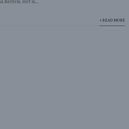
 Bertels. Het is...
+ READ MORE