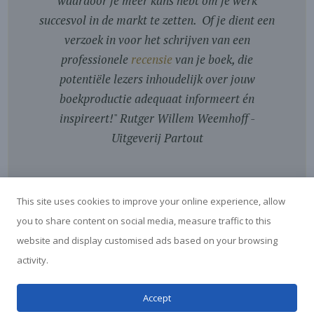
waardoor je meer kans hebt om je werk
succesvol in de markt te zetten. Of je dient een
verzoek in voor het schrijven van een
professionele
recensie
van je boek, die
potentiële lezers inhoudelijk over jouw
boekproductie adequaat informeert én
inspireert!
"
Rutger Willem Weemhoff -
Uitgeverij Partout
This site uses cookies to improve your online experience, allow
you to share content on social media, measure traffic to this
website and display customised ads based on your browsing
activity.
© Boekrecensies Blog - door Marga van der Vet - 2026
Accept