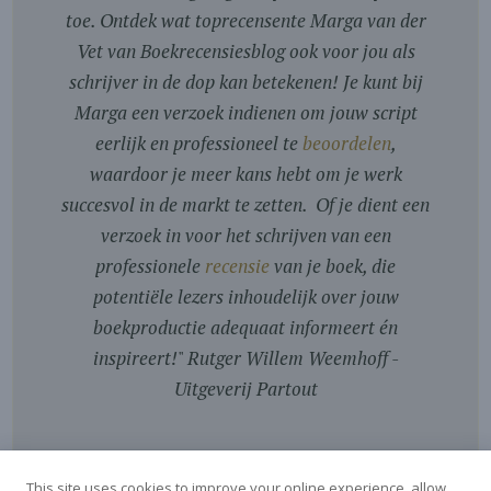
toe. Ontdek wat toprecensente Marga van der
Vet van Boekrecensiesblog ook voor jou als
schrijver in de dop kan betekenen! Je kunt bij
Marga een verzoek indienen om jouw script
eerlijk en professioneel te
beoordelen
,
waardoor je meer kans hebt om je werk
succesvol in de markt te zetten. Of je dient een
verzoek in voor het schrijven van een
professionele
recensie
van je boek, die
potentiële lezers inhoudelijk over jouw
boekproductie adequaat informeert én
inspireert!
"
Rutger Willem Weemhoff -
Uitgeverij Partout
This site uses cookies to improve your online experience, allow