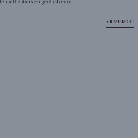
nliefhebbers en geïllustreerd...
+ READ MORE