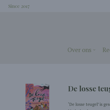
Since 2017
Over ons
Re
De losse te
‘De losse teugel’ is ge