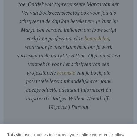
toe. Ontdek wat toprecensente Marga van der
Vet van Boekrecensiesblog ook voor jou als
schrijver in de dop kan betekenen! Je kunt bij
Marga een verzoek indienen om jouw script
eerlijk en professioneel te
beoordelen
,
waardoor je meer kans hebt om je werk
succesvol in de markt te zetten. Of je dient een
verzoek in voor het schrijven van een
professionele
recensie
van je boek, die
potentiële lezers inhoudelijk over jouw
boekproductie adequaat informeert én
inspireert!
"
Rutger Willem Weemhoff -
Uitgeverij Partout
This site uses cookies to improve your online experience, allow