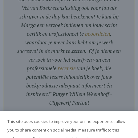
Vet van Boekrecensiesblog ook voor jou als
schrijver in de dop kan betekenen! Je kunt bij
Marga een verzoek indienen om jouw script
eerlijk en professioneel te
beoordelen
,
waardoor je meer kans hebt om je werk
succesvol in de markt te zetten. Of je dient een
verzoek in voor het schrijven van een
professionele
recensie
van je boek, die
potentiële lezers inhoudelijk over jouw
boekproductie adequaat informeert én
inspireert!
"
Rutger Willem Weemhoff -
Uitgeverij Partout
This site uses cookies to improve your online experience, allow
you to share content on social media, measure traffic to this