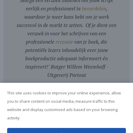
Marga een verzoek indienen om jouw script
eerlijk en professioneel te
beoordelen
,
waardoor je meer kans hebt om je werk
succesvol in de markt te zetten. Of je dient een
verzoek in voor het schrijven van een
professionele
recensie
van je boek, die
potentiële lezers inhoudelijk over jouw
boekproductie adequaat informeert én
inspireert!
"
Rutger Willem Weemhoff -
Uitgeverij Partout
This site uses cookies to improve your online experience, allow
you to share content on social media, measure traffic to this
website and display customised ads based on your browsing
activity.