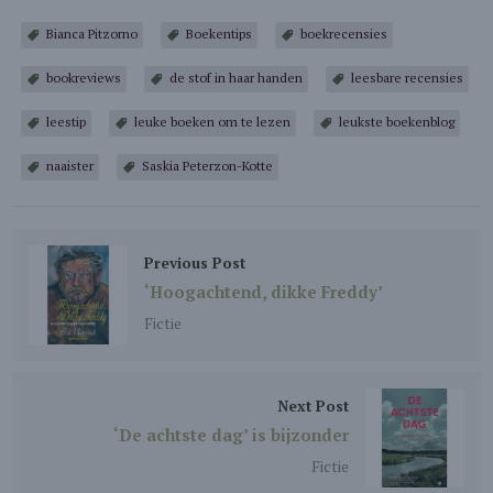
Bianca Pitzorno
Boekentips
boekrecensies
bookreviews
de stof in haar handen
leesbare recensies
leestip
leuke boeken om te lezen
leukste boekenblog
naaister
Saskia Peterzon-Kotte
Previous Post
‘Hoogachtend, dikke Freddy’
Fictie
Next Post
‘De achtste dag’ is bijzonder
Fictie