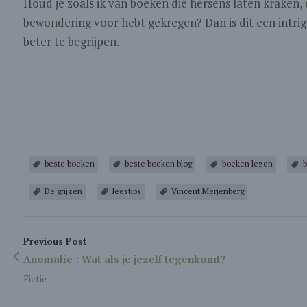
Houd je zoals ik van boeken die hersens laten kraken, d
bewondering voor hebt gekregen? Dan is dit een intrig
beter te begrijpen.
beste boeken
beste boeken blog
boeken lezen
b
De grijzen
leestips
Vincent Merjenberg
Previous Post
Anomalie : Wat als je jezelf tegenkomt?
Fictie