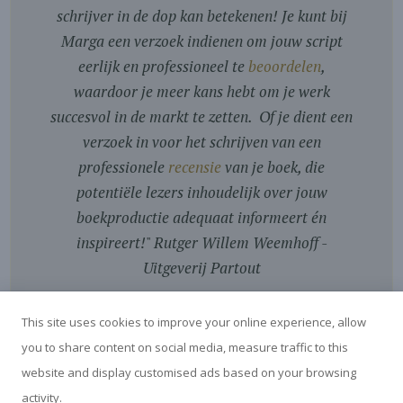
schrijver in de dop kan betekenen! Je kunt bij
Marga een verzoek indienen om jouw script
eerlijk en professioneel te
beoordelen
,
waardoor je meer kans hebt om je werk
succesvol in de markt te zetten. Of je dient een
verzoek in voor het schrijven van een
professionele
recensie
van je boek, die
potentiële lezers inhoudelijk over jouw
boekproductie adequaat informeert én
inspireert!
"
Rutger Willem Weemhoff -
Uitgeverij Partout
This site uses cookies to improve your online experience, allow
you to share content on social media, measure traffic to this
website and display customised ads based on your browsing
activity.