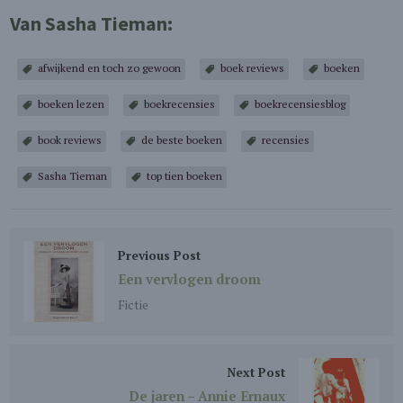
Van Sasha Tieman:
afwijkend en toch zo gewoon
boek reviews
boeken
boeken lezen
boekrecensies
boekrecensiesblog
book reviews
de beste boeken
recensies
Sasha Tieman
top tien boeken
Previous Post
Een vervlogen droom
Fictie
Next Post
De jaren – Annie Ernaux