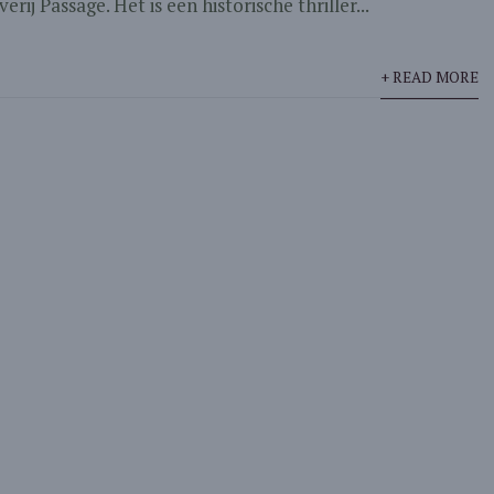
rij Passage. Het is een historische thriller...
+ READ MORE