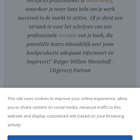
eerlijk en professioneel te
beoordelen
,
waardoor je meer kans hebt om je werk
succesvol in de markt te zetten. Of je dient een
verzoek in voor het schrijven van een
professionele
recensie
van je boek, die
potentiële lezers inhoudelijk over jouw
boekproductie adequaat informeert én
inspireert!
"
Rutger Willem Weemhoff -
Uitgeverij Partout
This site uses cookies to improve your online experience, allow
you to share content on social media, measure traffic to this
website and display customised ads based on your browsing
activity.