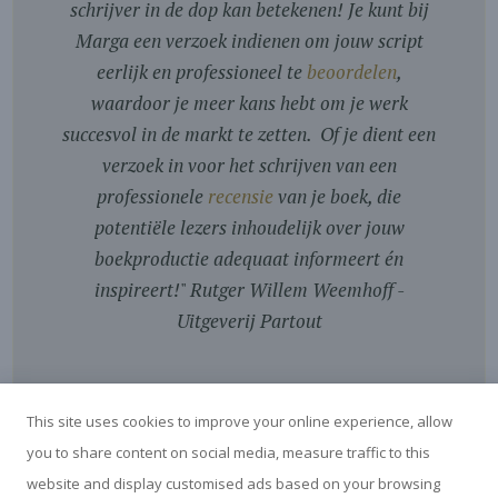
schrijver in de dop kan betekenen! Je kunt bij
Marga een verzoek indienen om jouw script
eerlijk en professioneel te
beoordelen
,
waardoor je meer kans hebt om je werk
succesvol in de markt te zetten. Of je dient een
verzoek in voor het schrijven van een
professionele
recensie
van je boek, die
potentiële lezers inhoudelijk over jouw
boekproductie adequaat informeert én
inspireert!
"
Rutger Willem Weemhoff -
Uitgeverij Partout
This site uses cookies to improve your online experience, allow
you to share content on social media, measure traffic to this
website and display customised ads based on your browsing