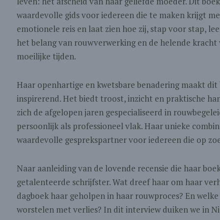
leven: het afscheid van haar geliefde moeder. Dit boek
waardevolle gids voor iedereen die te maken krijgt me
emotionele reis en laat zien hoe zij, stap voor stap, 
het belang van rouwverwerking en de helende kracht v
moeilijke tijden.
Haar openhartige en kwetsbare benadering maakt dit 
inspirerend. Het biedt troost, inzicht en praktische ha
zich de afgelopen jaren gespecialiseerd in rouwbegele
persoonlijk als professioneel vlak. Haar unieke combi
waardevolle gesprekspartner voor iedereen die op zoek
Naar aanleiding van de lovende recensie die haar boek 
getalenteerde schrijfster. Wat dreef haar om haar ver
dagboek haar geholpen in haar rouwproces? En welke b
worstelen met verlies? In dit interview duiken we in Ni