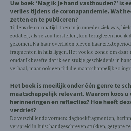
Uw boek ‘Mag ik je hand vasthouden?’ is e
verlies tijdens de coronapandemie. Wat hee
zetten en te publiceren?
Tijdens de coronatijd, toen mijn moeder ziek was, hield
zodat zij, als ze zou herstellen, kon teruglezen hoe ik
gekomen. Na haar overlijden bleven haar ziekteperiode,
fragmenten in huis liggen. Het voelde zonde om daar n
omdat ik besefte dat ik een stukje geschiedenis in han
verhaal, maar ook een tijd die maatschappelijk zo ingr
Het boek is moeilijk onder één genre te sch
maatschappelijk relevant. Waarom koos u
herinneringen en reflecties? Hoe heeft de
verdriet?
De verschillende vormen: dagboekfragmenten, herinneri
verspreid in huis: handgeschreven stukken, getypte tek