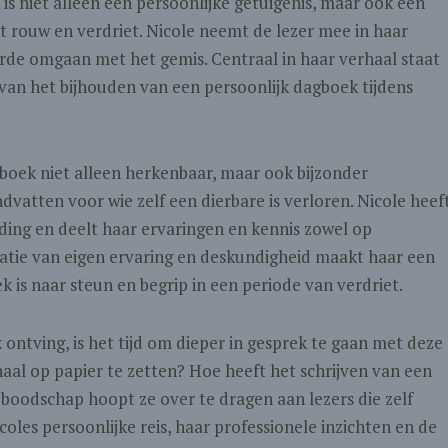
 is niet alleen een persoonlijke getuigenis, maar ook een
t rouw en verdriet. Nicole neemt de lezer mee in haar
leerde omgaan met het gemis. Centraal in haar verhaal staat
an het bijhouden van een persoonlijk dagboek tijdens
boek niet alleen herkenbaar, maar ook bijzonder
ndvatten voor wie zelf een dierbare is verloren. Nicole heef
iding en deelt haar ervaringen en kennis zowel op
natie van eigen ervaring en deskundigheid maakt haar een
 is naar steun en begrip in een periode van verdriet.
ontving, is het tijd om dieper in gesprek te gaan met deze
haal op papier te zetten? Hoe heeft het schrijven van een
oodschap hoopt ze over te dragen aan lezers die zelf
coles persoonlijke reis, haar professionele inzichten en de