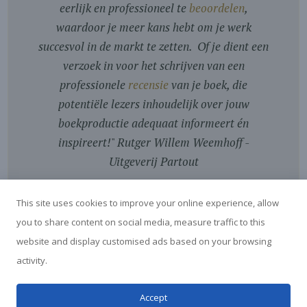
eerlijk en professioneel te
beoordelen
,
waardoor je meer kans hebt om je werk
succesvol in de markt te zetten. Of je dient een
verzoek in voor het schrijven van een
professionele
recensie
van je boek, die
potentiële lezers inhoudelijk over jouw
boekproductie adequaat informeert én
inspireert!
"
Rutger Willem Weemhoff -
Uitgeverij Partout
This site uses cookies to improve your online experience, allow
you to share content on social media, measure traffic to this
website and display customised ads based on your browsing
activity.
© Boekrecensies Blog - door Marga van der Vet - 2026
Accept