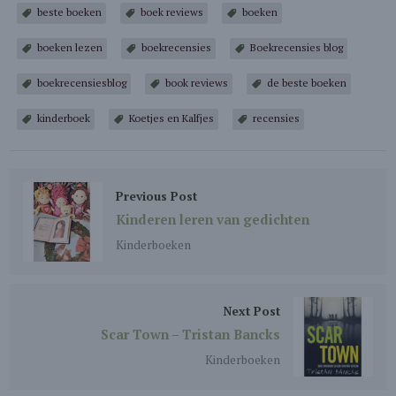
beste boeken
boek reviews
boeken
boeken lezen
boekrecensies
Boekrecensies blog
boekrecensiesblog
book reviews
de beste boeken
kinderboek
Koetjes en Kalfjes
recensies
Previous Post
Kinderen leren van gedichten
Kinderboeken
Next Post
Scar Town – Tristan Bancks
Kinderboeken