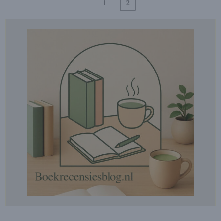
1
2
Berichten
paginering