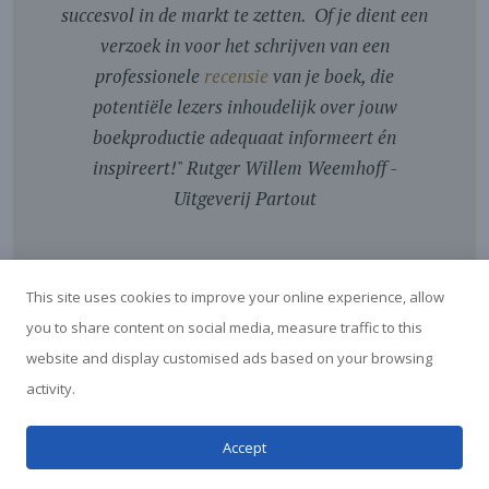
succesvol in de markt te zetten. Of je dient een
verzoek in voor het schrijven van een
professionele
recensie
van je boek, die
potentiële lezers inhoudelijk over jouw
boekproductie adequaat informeert én
inspireert!
"
Rutger Willem Weemhoff -
Uitgeverij Partout
This site uses cookies to improve your online experience, allow
you to share content on social media, measure traffic to this
website and display customised ads based on your browsing
activity.
© Boekrecensies Blog - door Marga van der Vet - 2026
Accept
Koekjes horen er nu eenmaal bij...
Ja, geen probleem hoor!