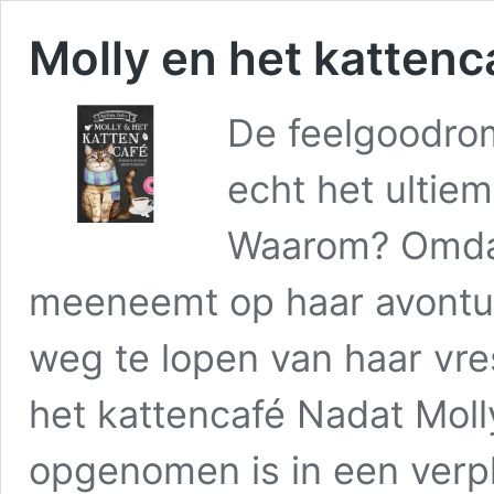
Molly en het kattenc
De feelgoodrom
echt het ultie
Waarom? Omdat
meeneemt op haar avontur
weg te lopen van haar vres
het kattencafé Nadat Moll
opgenomen is in een verpl