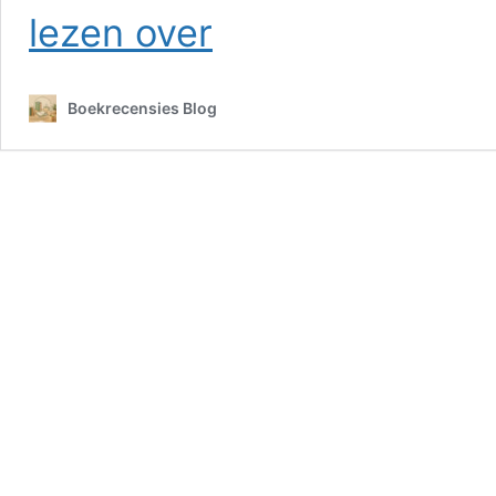
Magisch
lezen over
realisme
in
de
Boekrecensies Blog
keuken